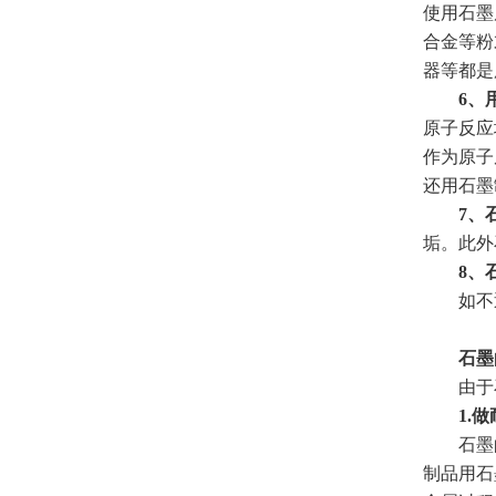
使用石墨
合金等粉
器等都是
6、
原子反应
作为原子
还用石墨
7、
垢。此外
8、
如不透
石墨
由于石
1.做
石墨的一
制品用石