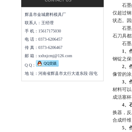
CONTACT US
石墨的导
仅超过钢
辉县市金城磨料模具厂
状态。因
联系人：王经理
石墨具有
手 机：15617175030
石刀具都
电 话：0373-6206457
石墨具有
传 真：0373-6206467
1、
邮 箱：xxhxjcmj@126.com
钢锭之保
Q Q：
2、
地 址：河南省辉县市太行大道东段·段屯
像管的涂
3、
材料可以
成活塞杯
4、
换器，反
合成纤维
5、