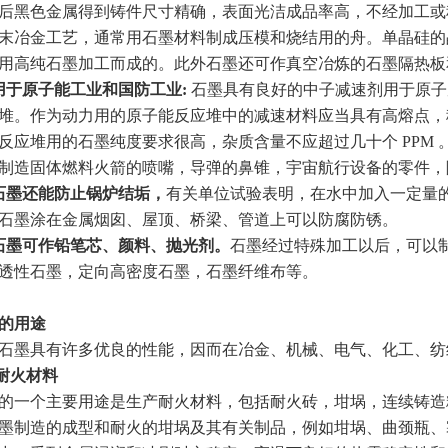
后黑色金属得到铸件尺寸精确，表面光洁成品率高，不经加工或
末冶金工艺，通常用石墨材料制成压模和烧结用的舟。单晶硅的
用高纯石墨加工而成的。此外石墨还可作真空冶炼的石墨隔热板
用于原子能工业和国防工业:
石墨具有良好的中子减速剂用于原子
堆。作为动力用的原子能反应堆中的减速材料应当具有高熔点，
反应堆用的石墨纯度要求很高，杂质含量不应超过几十个 PPM 。特
制造固体燃料火箭的喷嘴，导弹的鼻锥，宇宙航行设备的零件，
石墨还能防止锅炉结垢，
有关单位试验表明，在水中加入一定量的石
石墨涂在金属烟囱、屋顶、桥梁、管道上可以防腐防锈。
石墨可作铅笔芯、颜料、抛光剂。
石墨经过特殊加工以后，可以
性石墨，定向高密度石墨，石墨纤维布等。
的用途
墨具有许多优良的性能，因而在冶金、机械、电气、化工、纺
耐火材料
个主要用途是生产耐火材料，包括耐火砖，坩埚，连续铸造粉
墨制造的成型和耐火的坩埚及其有关制品，例如坩埚、曲颈瓶、