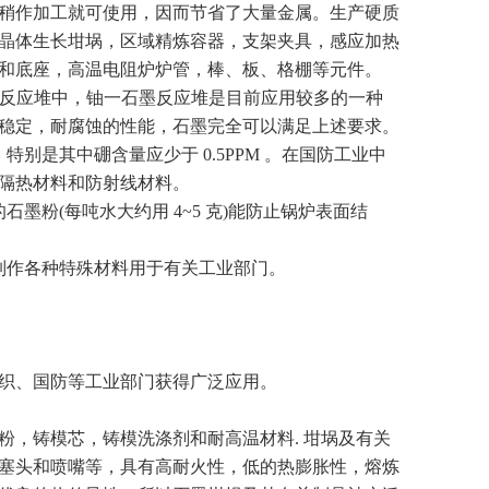
稍作加工就可使用，因而节省了大量金属。生产硬质
晶体生长坩埚，区域精炼容器，支架夹具，感应加热
和底座，高温电阻炉炉管，棒、板、格棚等元件。
反应堆中，铀一石墨反应堆是目前应用较多的一种
稳定，耐腐蚀的性能，石墨完全可以满足上述要求。
别是其中硼含量应少于 0.5PPM 。在国防工业中
隔热材料和防射线材料。
墨粉(每吨水大约用 4~5 克)能防止锅炉表面结
制作各种特殊材料用于有关工业部门。
织、国防等工业部门获得广泛应用。
，铸模芯，铸模洗涤剂和耐高温材料. 坩埚及有关
塞头和喷嘴等，具有高耐火性，低的热膨胀性，熔炼