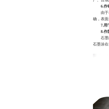
6.作
由于石
确，表面
7.用
8.作
石墨能防
石墨涂在