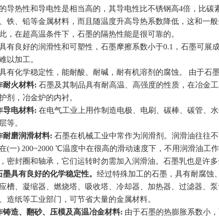
热性和导电性是相当高的，其导电性比不锈钢高4倍，比碳素钢
、铁、铅等金属材料，而且随温度升高导热系数降低，这和一般
此，在超高温条件下，石墨的隔热性能是很可靠的。
良好的润滑性和可塑性，石墨摩擦系数小于0.1，石墨可展
难以加工。
化学稳定性，能耐酸、耐碱，耐有机溶剂的腐蚀。 由于石墨
作耐火材料:
石墨及其制品具有耐高温、高强度的性质，在冶金工
护剂，冶金炉的内衬。
作导电材料:
在电气工业上用作制造电极、电刷、碳棒、碳管、水
层等。
作耐磨润滑材料:
石墨在机械工业中常作为润滑剂。润滑油往往不
在(一) 200~2000 ℃温度中在很高的滑动速度下，不用润滑
，密封圈和轴承，它们运转时勿需加入润滑油。石墨乳也是许多
石墨具有良好的化学稳定性。
经过特殊加工的石墨，具有耐腐蚀
应槽、凝缩器、燃烧塔、吸收塔、冷却器、加热器、过滤器、泵
、造纸等工业部门，可节省大量的金属材料。
作铸造、翻砂、压模及高温冶金材料:
由于石墨的热膨胀系数小，