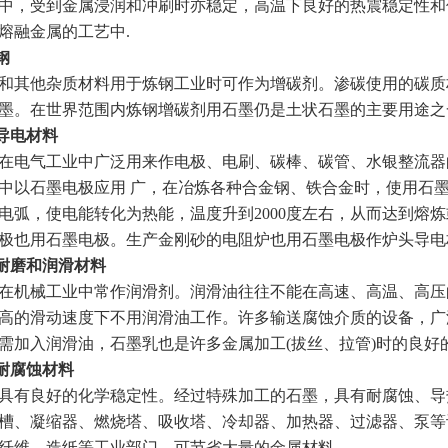
中，受到金属浸润和冲刷时亦稳定，高温下良好的热震稳定性和
熔融金属的工艺中.
钢
其他杂质材料用于炼钢工业时可作为增碳剂。渗碳使用的碳质
墨。在世界范围内炼钢增碳剂用石墨仍是土状石墨的主要用途之
导电材料
电气工业中广泛用来作电极、电刷、碳棒、碳管、水银整流器
中以石墨电极应用 广，在冶炼各种合金钢、铁合金时，使用石
电弧，使电能转化为热能，温度升到2000度左右，从而达到熔
极也用石墨电极。生产金刚砂的电阻炉也用石墨电极作炉头导电
耐磨和润滑材料
械工业中常作润滑剂。润滑油往往不能在高速、高温、高压的条件下
高的滑动速度下不用润滑油工作。许多输送腐蚀介质的设备，广
需加入润滑油，石墨乳也是许多金属加工(拔丝、拉管)时的良好
耐腐蚀材料
有良好的化学稳定性。经过特殊加工的石墨，具有耐腐蚀、导
槽、凝缩器、燃烧塔、吸收塔、冷却器、加热器、过滤器、泵等
纤维、造纸等工业部门，可节省大量的金属材料。