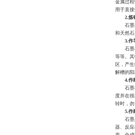
金属过程
用于直接
2.炼
石墨和
和天然石
3.作
石墨在
等等。其
区，产生
解槽的阳
4.作
石墨在机
度并在很
转时，勿
5.作
石墨具
器、反应
产、合成