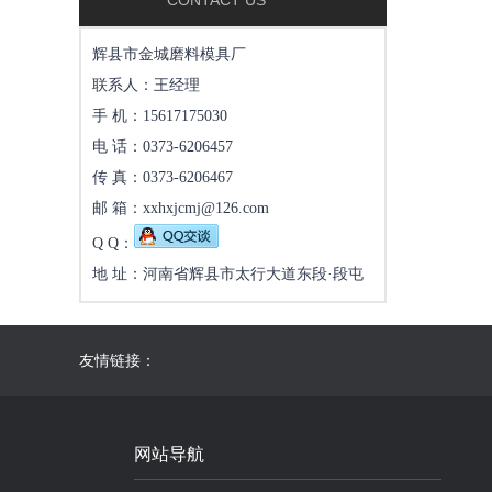
CONTACT US
辉县市金城磨料模具厂
联系人：王经理
手 机：15617175030
电 话：0373-6206457
传 真：0373-6206467
邮 箱：xxhxjcmj@126.com
Q Q：
地 址：河南省辉县市太行大道东段·段屯
友情链接：
网站导航