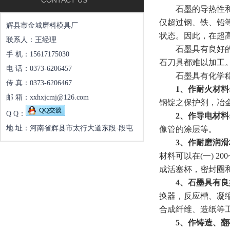
CONTACT US
石墨的导热性和导
仅超过钢、铁、铅
辉县市金城磨料模具厂
状态。因此，在超
联系人：王经理
石墨具有良好的润
手 机：15617175030
石刀具都难以加工
电 话：0373-6206457
石墨具有化学稳定
传 真：0373-6206467
1、作耐火材料
邮 箱：xxhxjcmj@126.com
钢锭之保护剂，冶
Q Q：
2、作导电材料
地 址：河南省辉县市太行大道东段·段屯
像管的涂层等。
3、作耐磨润滑
材料可以在(一) 
成活塞杯，密封圈
4、石墨具有
换器，反应槽、凝
合成纤维、造纸等
5、作铸造、