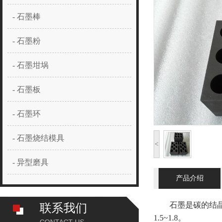
- 石墨棒
- 石墨粉
- 石墨坩埚
- 石墨板
- 石墨环
- 石墨烧结模具
<
- 异型磨具
产品介绍
石墨是碳的结晶体，
联系我们
1.5~1.8。